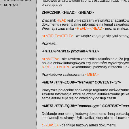
nagłówek wraz z tytułem strony, treść zasadnicza, linki, 
przeglądarce.
KONTAKT
ZNACZNIK <HEAD> </HEAD>
Znacznik
HEAD
jest umieszczany wewnątrz znaczników H
dokumentu i ewentualnie informacje na temat zawartości p
Wewnątrz znacznika
<HEAD>
</HEAD>
można znaleźć i
a) <TITLE></TITLE>
- wewnątrz znajduje się tytuł strony
Przykład:
<TITLE>Pierwszy program</TITLE>
b) <META>
- nie zawiera znacznika zakończenia. Za j
np. dla celów katalogowych czy indeksów, wykorzystywa
NAME
i
CONTENT
w kombinacji pierwszy z trzecim lub d
Przykładowe zastosowania
<META>
:
<META HTTP-EQUIV="Refresh" CONTENT="x">
Powyższe polecenie spowoduje regularne odświeżanie s
zawiera informacje, które są często aktualizowane (kilka
sama aktualizuje się co określony odstęp czasu.
<META HTTP-EQUIV="content-type" CONTENT="text/
Deklaruje ono stronę kodową dokumentu. Inną postacią
interwencji ze strony użytkownika, który nie musi nawe
c) <BASE>
- definiuje bazowy adres dokumentu.