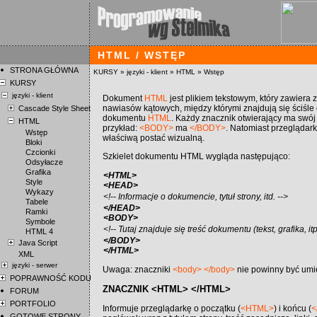
HTML / WSTĘP
STRONA GŁÓWNA
KURSY
»
języki - klient
»
HTML
»
Wstęp
KURSY
języki - klient
Dokument
HTML
jest plikiem tekstowym, który zawiera 
nawiasów kątowych, między którymi znajdują się ściśle o
Cascade Style Sheet
dokumentu
HTML
. Każdy znacznik otwierający ma swój
HTML
przykład:
<BODY>
ma
</BODY>
. Natomiast przeglądark
Wstęp
właściwą postać wizualną.
Bloki
Czcionki
Szkielet dokumentu HTML wygląda następująco:
Odsyłacze
Grafika
<HTML>
Style
<HEAD>
Wykazy
<!-- Informacje o dokumencie, tytuł strony, itd. -->
Tabele
</HEAD>
Ramki
<BODY>
Symbole
<!-- Tutaj znajduje się treść dokumentu (tekst, grafika, itp
HTML 4
</BODY>
Java Script
</HTML>
XML
języki - serwer
Uwaga: znaczniki
<body>
</body>
nie powinny być umi
POPRAWNOŚĆ KODU
ZNACZNIK <HTML> </HTML>
FORUM
PORTFOLIO
Informuje przeglądarkę o początku (
<HTML>
) i końcu (
<
GOTOWE STRONY