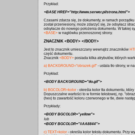
Przykład:
<BASE HREF="http://www.serwer.pl/strona.html">
Czasami zdarza się, że dokumenty, w ramach porządku
został przeniesiony, może zdarzyć się, że odsyłacz str
odsyłacze do nowego położenia dokumentu. W takiej sy
<BASE>
w nagłówku przenoszonej strony.
ZNACZNIK <BODY> </BODY>
Jest to znacznik umieszczany wewnątrz znaczników
HT
część dokumentu.
Znacznik
<BODY>
posiada kilka atrybutów, których wart
a) BACKGROUND="obrazek.gif"
- ustala tło strony, w n
Przykład:
<BODY BACKGROUND="tło.gif">
b) BGCOLOR=kolor
- określa kolor tła dokumentu, który 
Dopuszczalne wartości to w formie tekstowej, np. "obraze
(hex) to zawartość koloru czerwonego w tle, dwie następn
Przykłady:
<BODY BGCOLOR="yellow">
lub
<BODY BGCOLOR="#AA8844">
c) TEXT=kolor
- określa kolor tekstu dokumentu. Przy wy