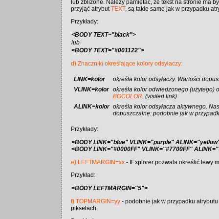
lub zbliżone. Należy pamiętać, że tekst na stronie ma by
przyjąć atrybut
TEXT
, są takie same jak w przypadku at
Przykłady:
<BODY TEXT="black">
lub
<BODY TEXT="#001122">
d) Znaczniki określające kolory odsyłaczy:
LINK=kolor
określa kolor odsyłaczy. Wartości dopu
VLINK=kolor
określa kolor odwiedzonego (użytego) o
BGCOLOR
. (visited link)
ALINK=kolor
określa kolor odsyłacza aktywnego. Na
dopuszczalne: podobnie jak w przypadk
Przykłady:
<BODY LINK="blue" VLINK="purple" ALINK="yellow
<BODY LINK="#0000FF" VLINK="#7700FF" ALINK=
e) LEFTMARGIN=xx
- IExplorer pozwala określić lewy 
Przykład:
<BODY LEFTMARGIN="5">
f) TOPMARGIN=yy
- podobnie jak w przypadku atrybut
pikselach.