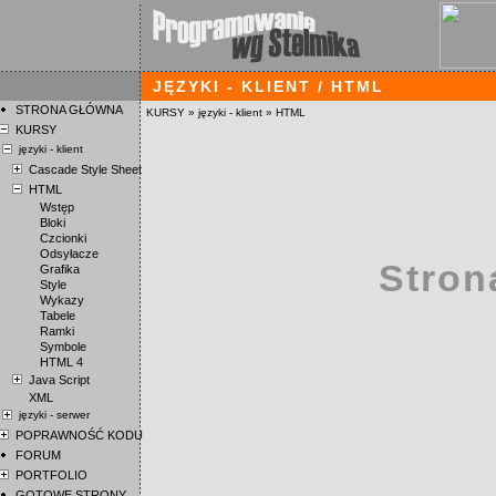
JĘZYKI - KLIENT / HTML
STRONA GŁÓWNA
KURSY
»
języki - klient
»
HTML
KURSY
języki - klient
Cascade Style Sheet
HTML
Wstęp
Bloki
Czcionki
Odsyłacze
Stron
Grafika
Style
Wykazy
Tabele
Ramki
Symbole
HTML 4
Java Script
XML
języki - serwer
POPRAWNOŚĆ KODU
FORUM
PORTFOLIO
GOTOWE STRONY