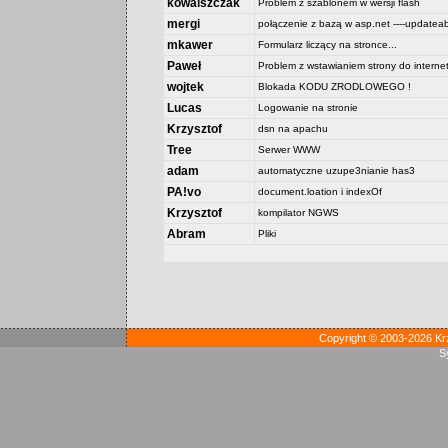
kowalszczak
Problem z szablonem w wersji flash
mergi
połączenie z bazą w asp.net ----updateab
mkawer
Formularz liczący na stronce...
Paweł
Problem z wstawianiem strony do interne
wojtek
Blokada KODU ZRODLOWEGO !
Lucas
Logowanie na stronie
Krzysztof
dsn na apachu
Tree
Serwer WWW
adam
automatyczne uzupe3nianie has3
PA!vo
document.loation i indexOf
Krzysztof
kompilator NGWS
Abram
Pliki
Copyright © 2003-2026 Kr
S