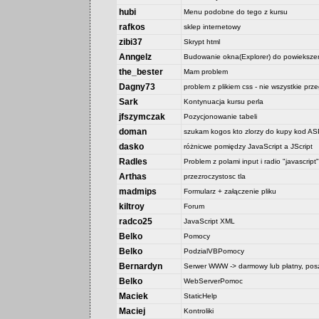
hubi
Menu podobne do tego z kursu
rafkos
sklep internetowy
zibi37
Skrypt html
Anngelz
Budowanie okna(Explorer) do powiekszen
the_bester
Mam problem
Dagny73
problem z plikiem css - nie wszystkie prz
Sark
Kontynuacja kursu perla
jfszymczak
Pozycjonowanie tabeli
doman
szukam kogos kto zlorzy do kupy kod 
dasko
różnicwe pomiędzy JavaScript a JScript
Radles
Problem z polami input i radio "javascript"
Arthas
przezroczystosc tla
madmips
Formularz + załączenie pliku
kiltroy
Forum
radco25
JavaScript XML
Belko
Pomocy
Belko
PodzialVBPomocy
Bernardyn
Serwer WWW -> darmowy lub płatny, posz
Belko
WebServerPomoc
Maciek
StaticHelp
Maciej
Kontroliki