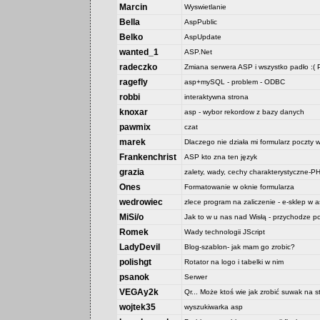
Marcin
Wyswietlanie
Bella
AspPublic
Belko
AspUpdate
wanted_1
ASP.Net
radeczko
Zmiana serwera ASP i wszystko padło :
ragefly
asp+mySQL - problem - ODBC
robbi
interaktywna strona
knoxar
asp - wybor rekordow z bazy danych
pawmix
czat
marek
Dlaczego nie działa mi formularz poczty 
Frankenchrist
ASP kto zna ten język
grazia
zalety, wady, cechy charakterystyczne
Ones
Formatowanie w oknie formularza
wedrowiec
zlece program na zaliczenie - e-sklep w as
MiSi/o
Jak to w u nas nad Wisłą - przychodze p
Romek
Wady technologii JScript
LadyDevil
Blog-szablon- jak mam go zrobic?
polishgt
Rotator na logo i tabelki w nim
psanok
Serwer
VEGAy2k
Qr... Może ktoś wie jak zrobić suwak na
wojtek35
wyszukiwarka asp