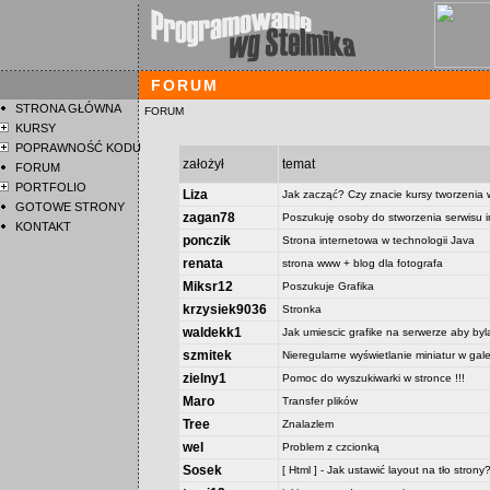
FORUM
STRONA GŁÓWNA
FORUM
KURSY
POPRAWNOŚĆ KODU
założył
temat
FORUM
PORTFOLIO
Liza
Jak zacząć? Czy znacie kursy tworzeni
GOTOWE STRONY
zagan78
Poszukuję osoby do stworzenia serwisu 
KONTAKT
ponczik
Strona internetowa w technologii Java
renata
strona www + blog dla fotografa
Miksr12
Poszukuje Grafika
krzysiek9036
Stronka
waldekk1
Jak umiescic grafike na serwerze aby byl
szmitek
Nieregularne wyświetlanie miniatur w galer
zielny1
Pomoc do wyszukiwarki w stronce !!!
Maro
Transfer plików
Tree
Znalazlem
wel
Problem z czcionką
Sosek
[ Html ] - Jak ustawić layout na tło strony