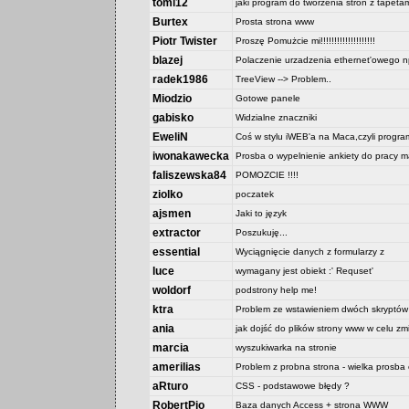
tomi12
jaki program do tworzenia stron z tapeta
Burtex
Prosta strona www
Piotr Twister
Proszę Pomużcie mi!!!!!!!!!!!!!!!!!!!!
blazej
Polaczenie urzadzenia ethernet'owego np
radek1986
TreeView --> Problem..
Miodzio
Gotowe panele
gabisko
Widzialne znaczniki
EweliN
Coś w stylu iWEB'a na Maca,czyli progr
iwonakawecka
Prosba o wypelnienie ankiety do pracy ma
faliszewska84
POMOZCIE !!!!
ziolko
poczatek
ajsmen
Jaki to język
extractor
Poszukuję...
essential
Wyciągnięcie danych z formularzy z
luce
wymagany jest obiekt :' Requset'
woldorf
podstrony help me!
ktra
Problem ze wstawieniem dwóch skryptów
ania
jak dojść do plików strony www w celu zmi
marcia
wyszukiwarka na stronie
amerilias
Problem z probna strona - wielka prosba
aRturo
CSS - podstawowe błędy ?
RobertPio
Baza danych Access + strona WWW