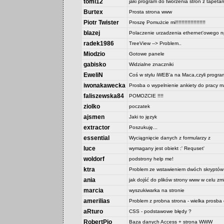
tomi12
jaki program do tworzenia stron z tapeta
Burtex
Prosta strona www
Piotr Twister
Proszę Pomużcie mi!!!!!!!!!!!!!!!!!!!!
blazej
Polaczenie urzadzenia ethernet'owego np
radek1986
TreeView --> Problem..
Miodzio
Gotowe panele
gabisko
Widzialne znaczniki
EweliN
Coś w stylu iWEB'a na Maca,czyli progr
iwonakawecka
Prosba o wypelnienie ankiety do pracy ma
faliszewska84
POMOZCIE !!!!
ziolko
poczatek
ajsmen
Jaki to język
extractor
Poszukuję...
essential
Wyciągnięcie danych z formularzy z
luce
wymagany jest obiekt :' Requset'
woldorf
podstrony help me!
ktra
Problem ze wstawieniem dwóch skryptów
ania
jak dojść do plików strony www w celu zmi
marcia
wyszukiwarka na stronie
amerilias
Problem z probna strona - wielka prosba
aRturo
CSS - podstawowe błędy ?
RobertPio
Baza danych Access + strona WWW