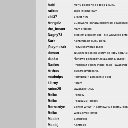
hubi
Menu podobne do tego z kursu
rafkos
sklep internetowy
zibi37
Skrypt html
Anngelz
Budowanie okna(Explorer) do powiekszen
the_bester
Mam problem
Dagny73
problem z plikiem css - nie wszystkie prz
Sark
Kontynuacja kursu perla
jfszymczak
Pozycjonowanie tabeli
doman
szukam kogos kto zlorzy do kupy kod 
dasko
różnicwe pomiędzy JavaScript a JScript
Radles
Problem z polami input i radio "javascript"
Arthas
przezroczystosc tla
madmips
Formularz + załączenie pliku
kiltroy
Forum
radco25
JavaScript XML
Belko
Pomocy
Belko
PodzialVBPomocy
Bernardyn
Serwer WWW -> darmowy lub płatny, posz
Belko
WebServerPomoc
Maciek
StaticHelp
Maciej
Kontroliki