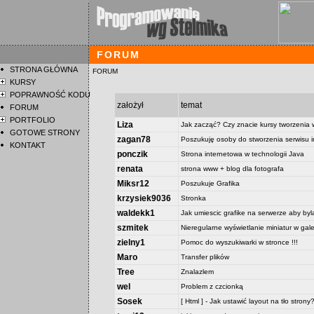
FORUM
STRONA GŁÓWNA
FORUM
KURSY
POPRAWNOŚĆ KODU
założył
temat
FORUM
PORTFOLIO
Liza
Jak zacząć? Czy znacie kursy tworzeni
GOTOWE STRONY
zagan78
Poszukuję osoby do stworzenia serwisu 
KONTAKT
ponczik
Strona internetowa w technologii Java
renata
strona www + blog dla fotografa
Miksr12
Poszukuje Grafika
krzysiek9036
Stronka
waldekk1
Jak umiescic grafike na serwerze aby byl
szmitek
Nieregularne wyświetlanie miniatur w galer
zielny1
Pomoc do wyszukiwarki w stronce !!!
Maro
Transfer plików
Tree
Znalazlem
wel
Problem z czcionką
Sosek
[ Html ] - Jak ustawić layout na tło strony