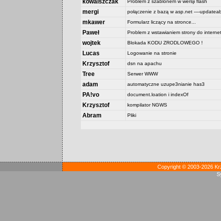
kowalszczak
Problem z szablonem w wersji flash
mergi
połączenie z bazą w asp.net ----updateab
mkawer
Formularz liczący na stronce...
Paweł
Problem z wstawianiem strony do interne
wojtek
Blokada KODU ZRODLOWEGO !
Lucas
Logowanie na stronie
Krzysztof
dsn na apachu
Tree
Serwer WWW
adam
automatyczne uzupe3nianie has3
PA!vo
document.loation i indexOf
Krzysztof
kompilator NGWS
Abram
Pliki
Copyright © 2003-2026 Kr
S