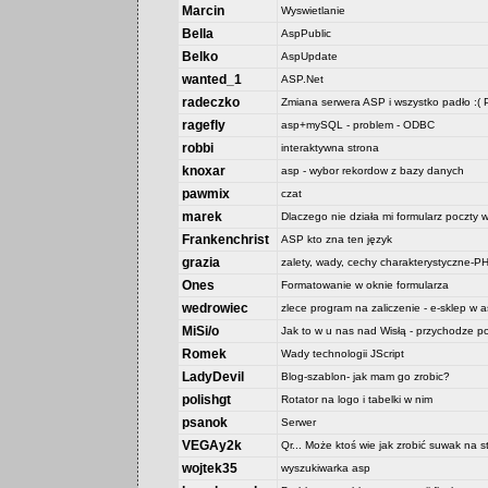
Marcin
Wyswietlanie
Bella
AspPublic
Belko
AspUpdate
wanted_1
ASP.Net
radeczko
Zmiana serwera ASP i wszystko padło :
ragefly
asp+mySQL - problem - ODBC
robbi
interaktywna strona
knoxar
asp - wybor rekordow z bazy danych
pawmix
czat
marek
Dlaczego nie działa mi formularz poczty 
Frankenchrist
ASP kto zna ten język
grazia
zalety, wady, cechy charakterystyczne
Ones
Formatowanie w oknie formularza
wedrowiec
zlece program na zaliczenie - e-sklep w as
MiSi/o
Jak to w u nas nad Wisłą - przychodze p
Romek
Wady technologii JScript
LadyDevil
Blog-szablon- jak mam go zrobic?
polishgt
Rotator na logo i tabelki w nim
psanok
Serwer
VEGAy2k
Qr... Może ktoś wie jak zrobić suwak na
wojtek35
wyszukiwarka asp