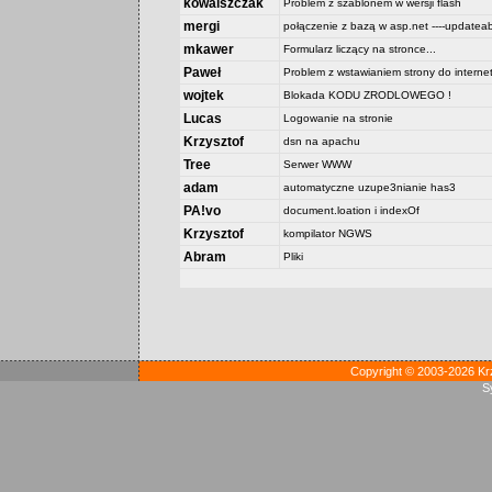
kowalszczak
Problem z szablonem w wersji flash
mergi
połączenie z bazą w asp.net ----updateab
mkawer
Formularz liczący na stronce...
Paweł
Problem z wstawianiem strony do interne
wojtek
Blokada KODU ZRODLOWEGO !
Lucas
Logowanie na stronie
Krzysztof
dsn na apachu
Tree
Serwer WWW
adam
automatyczne uzupe3nianie has3
PA!vo
document.loation i indexOf
Krzysztof
kompilator NGWS
Abram
Pliki
Copyright © 2003-2026 Kr
S