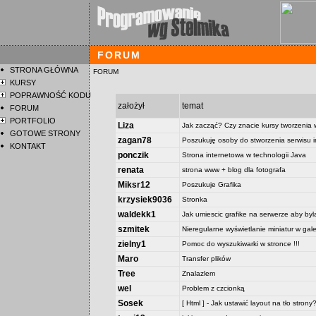
FORUM
STRONA GŁÓWNA
FORUM
KURSY
POPRAWNOŚĆ KODU
założył
temat
FORUM
PORTFOLIO
Liza
Jak zacząć? Czy znacie kursy tworzeni
GOTOWE STRONY
zagan78
Poszukuję osoby do stworzenia serwisu 
KONTAKT
ponczik
Strona internetowa w technologii Java
renata
strona www + blog dla fotografa
Miksr12
Poszukuje Grafika
krzysiek9036
Stronka
waldekk1
Jak umiescic grafike na serwerze aby byl
szmitek
Nieregularne wyświetlanie miniatur w galer
zielny1
Pomoc do wyszukiwarki w stronce !!!
Maro
Transfer plików
Tree
Znalazlem
wel
Problem z czcionką
Sosek
[ Html ] - Jak ustawić layout na tło strony