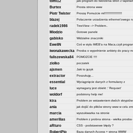
tomi12
jaki program do tworzenia stron z tapeta
Burtex
Prosta strona www
Piotr Twister
Proszę Pomużcie mi!!!!!!!!!!!!!!!!!!!!
blazej
Polaczenie urzadzenia ethernet'owego np
radek1986
TreeView --> Problem..
Miodzio
Gotowe panele
gabisko
Widzialne znaczniki
EweliN
Coś w stylu iWEB'a na Maca,czyli progr
iwonakawecka
Prosba o wypelnienie ankiety do pracy ma
faliszewska84
POMOZCIE !!!!
ziolko
poczatek
ajsmen
Jaki to język
extractor
Poszukuję...
essential
Wyciągnięcie danych z formularzy z
luce
wymagany jest obiekt :' Requset'
woldorf
podstrony help me!
ktra
Problem ze wstawieniem dwóch skryptów
ania
jak dojść do plików strony www w celu zmi
marcia
wyszukiwarka na stronie
amerilias
Problem z probna strona - wielka prosba
aRturo
CSS - podstawowe błędy ?
RobertPio
Baza danych Access + strona WWW