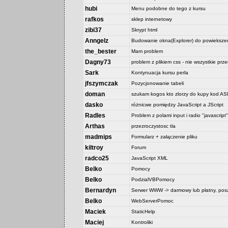
hubi
Menu podobne do tego z kursu
rafkos
sklep internetowy
zibi37
Skrypt html
Anngelz
Budowanie okna(Explorer) do powiekszen
the_bester
Mam problem
Dagny73
problem z plikiem css - nie wszystkie prz
Sark
Kontynuacja kursu perla
jfszymczak
Pozycjonowanie tabeli
doman
szukam kogos kto zlorzy do kupy kod 
dasko
różnicwe pomiędzy JavaScript a JScript
Radles
Problem z polami input i radio "javascript"
Arthas
przezroczystosc tla
madmips
Formularz + załączenie pliku
kiltroy
Forum
radco25
JavaScript XML
Belko
Pomocy
Belko
PodzialVBPomocy
Bernardyn
Serwer WWW -> darmowy lub płatny, posz
Belko
WebServerPomoc
Maciek
StaticHelp
Maciej
Kontroliki