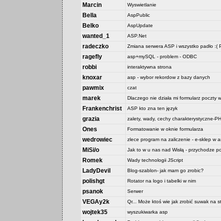
Marcin
Wyswietlanie
Bella
AspPublic
Belko
AspUpdate
wanted_1
ASP.Net
radeczko
Zmiana serwera ASP i wszystko padło :
ragefly
asp+mySQL - problem - ODBC
robbi
interaktywna strona
knoxar
asp - wybor rekordow z bazy danych
pawmix
czat
marek
Dlaczego nie działa mi formularz poczty 
Frankenchrist
ASP kto zna ten język
grazia
zalety, wady, cechy charakterystyczne
Ones
Formatowanie w oknie formularza
wedrowiec
zlece program na zaliczenie - e-sklep w as
MiSi/o
Jak to w u nas nad Wisłą - przychodze p
Romek
Wady technologii JScript
LadyDevil
Blog-szablon- jak mam go zrobic?
polishgt
Rotator na logo i tabelki w nim
psanok
Serwer
VEGAy2k
Qr... Może ktoś wie jak zrobić suwak na
wojtek35
wyszukiwarka asp