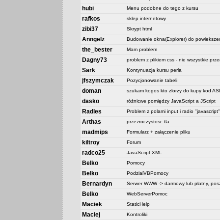
hubi
Menu podobne do tego z kursu
rafkos
sklep internetowy
zibi37
Skrypt html
Anngelz
Budowanie okna(Explorer) do powiekszen
the_bester
Mam problem
Dagny73
problem z plikiem css - nie wszystkie prz
Sark
Kontynuacja kursu perla
jfszymczak
Pozycjonowanie tabeli
doman
szukam kogos kto zlorzy do kupy kod 
dasko
różnicwe pomiędzy JavaScript a JScript
Radles
Problem z polami input i radio "javascript"
Arthas
przezroczystosc tla
madmips
Formularz + załączenie pliku
kiltroy
Forum
radco25
JavaScript XML
Belko
Pomocy
Belko
PodzialVBPomocy
Bernardyn
Serwer WWW -> darmowy lub płatny, posz
Belko
WebServerPomoc
Maciek
StaticHelp
Maciej
Kontroliki