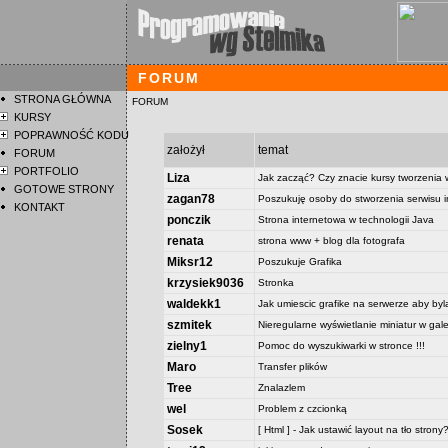
FORUM
STRONA GŁÓWNA
FORUM
KURSY
POPRAWNOŚĆ KODU
założył
temat
FORUM
PORTFOLIO
Liza
Jak zacząć? Czy znacie kursy tworzeni
GOTOWE STRONY
zagan78
Poszukuję osoby do stworzenia serwisu 
KONTAKT
ponczik
Strona internetowa w technologii Java
renata
strona www + blog dla fotografa
Miksr12
Poszukuje Grafika
krzysiek9036
Stronka
waldekk1
Jak umiescic grafike na serwerze aby byl
szmitek
Nieregularne wyświetlanie miniatur w galer
zielny1
Pomoc do wyszukiwarki w stronce !!!
Maro
Transfer plików
Tree
Znalazlem
wel
Problem z czcionką
Sosek
[ Html ] - Jak ustawić layout na tło strony