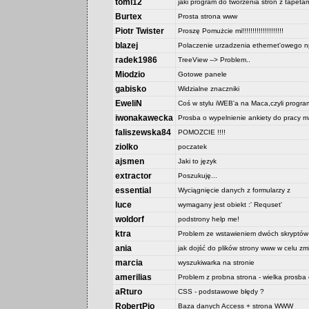
tomi12
jaki program do tworzenia stron z tapeta
Burtex
Prosta strona www
Piotr Twister
Proszę Pomużcie mi!!!!!!!!!!!!!!!!!!!!
blazej
Polaczenie urzadzenia ethernet'owego np
radek1986
TreeView --> Problem..
Miodzio
Gotowe panele
gabisko
Widzialne znaczniki
EweliN
Coś w stylu iWEB'a na Maca,czyli progr
iwonakawecka
Prosba o wypelnienie ankiety do pracy ma
faliszewska84
POMOZCIE !!!!
ziolko
poczatek
ajsmen
Jaki to język
extractor
Poszukuję...
essential
Wyciągnięcie danych z formularzy z
luce
wymagany jest obiekt :' Requset'
woldorf
podstrony help me!
ktra
Problem ze wstawieniem dwóch skryptów
ania
jak dojść do plików strony www w celu zmi
marcia
wyszukiwarka na stronie
amerilias
Problem z probna strona - wielka prosba
aRturo
CSS - podstawowe błędy ?
RobertPio
Baza danych Access + strona WWW