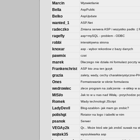
Marcin
Wyswietlanie
Bella
AspPublic
Belko
AspUpdate
wanted_1
ASP.Net
radeczko
Zmiana serwera ASP i wszystko padło :
ragefly
asp+mySQL - problem - ODBC
robbi
interaktywna strona
knoxar
asp - wybor rekordow z bazy danych
pawmix
czat
marek
Dlaczego nie działa mi formularz poczty 
Frankenchrist
ASP kto zna ten język
grazia
zalety, wady, cechy charakterystyczne
Ones
Formatowanie w oknie formularza
wedrowiec
zlece program na zaliczenie - e-sklep w as
MiSi/o
Jak to w u nas nad Wisłą - przychodze p
Romek
Wady technologii JScript
LadyDevil
Blog-szablon- jak mam go zrobic?
polishgt
Rotator na logo i tabelki w nim
psanok
Serwer
VEGAy2k
Qr... Może ktoś wie jak zrobić suwak na
wojtek35
wyszukiwarka asp