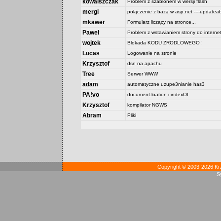
kowalszczak
Problem z szablonem w wersji flash
mergi
połączenie z bazą w asp.net ----updateab
mkawer
Formularz liczący na stronce...
Paweł
Problem z wstawianiem strony do interne
wojtek
Blokada KODU ZRODLOWEGO !
Lucas
Logowanie na stronie
Krzysztof
dsn na apachu
Tree
Serwer WWW
adam
automatyczne uzupe3nianie has3
PA!vo
document.loation i indexOf
Krzysztof
kompilator NGWS
Abram
Pliki
Copyright © 2003-2026 Kr
S