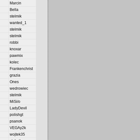
Marcin
Bella
stelmik
wanted_1
stelmik
stelmik
robbi
knoxar
pawmix
kolec
Frankenchrist
grazia
Ones
wedrowiec
stelmik
MiSi/o
LadyDevil
polishgt
psanok
VEGAy2k
wojtek35