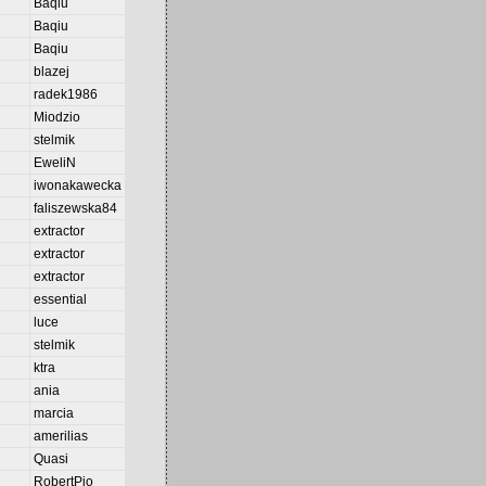
Baqiu
Baqiu
Baqiu
blazej
radek1986
Miodzio
stelmik
EweliN
iwonakawecka
faliszewska84
extractor
extractor
extractor
essential
luce
stelmik
ktra
ania
marcia
amerilias
Quasi
RobertPio