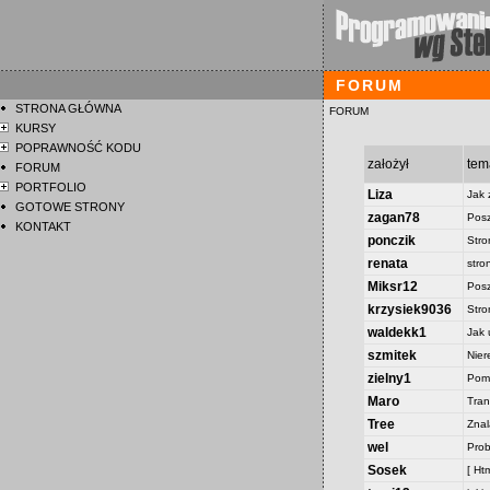
FORUM
STRONA GŁÓWNA
FORUM
KURSY
POPRAWNOŚĆ KODU
założył
tem
FORUM
PORTFOLIO
Liza
Jak 
GOTOWE STRONY
zagan78
Posz
KONTAKT
ponczik
Stro
renata
stro
Miksr12
Posz
krzysiek9036
Stro
waldekk1
Jak 
szmitek
Nier
zielny1
Pomo
Maro
Tran
Tree
Znal
wel
Prob
Sosek
[ Ht