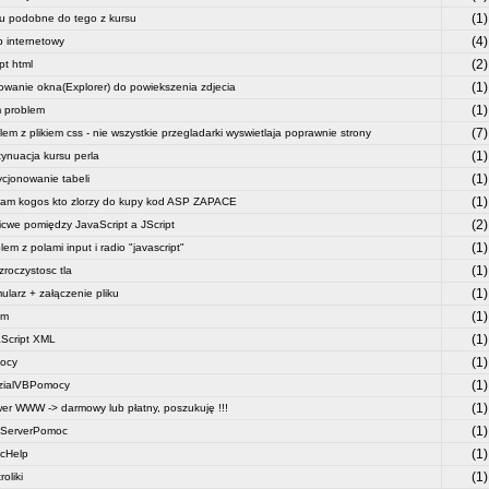
(1)
 podobne do tego z kursu
(4)
p internetowy
(2)
pt html
(1)
wanie okna(Explorer) do powiekszenia zdjecia
(1)
 problem
(7)
lem z plikiem css - nie wszystkie przegladarki wyswietlaja poprawnie strony
(1)
ynuacja kursu perla
(1)
cjonowanie tabeli
(1)
am kogos kto zlorzy do kupy kod ASP ZAPACE
(2)
icwe pomiędzy JavaScript a JScript
(1)
lem z polami input i radio "javascript"
(1)
zroczystosc tla
(1)
ularz + załączenie pliku
(1)
um
(1)
Script XML
(1)
ocy
(1)
zialVBPomocy
(1)
er WWW -> darmowy lub płatny, poszukuję !!!
(1)
ServerPomoc
(1)
icHelp
(1)
oliki