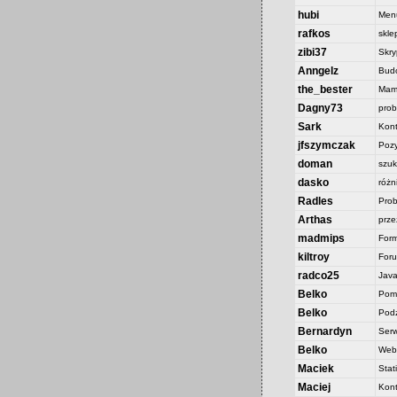
hubi
Menu
rafkos
skle
zibi37
Skry
Anngelz
Budo
the_bester
Mam
Dagny73
prob
Sark
Kont
jfszymczak
Pozy
doman
szuk
dasko
różn
Radles
Prob
Arthas
prze
madmips
Form
kiltroy
For
radco25
Java
Belko
Pom
Belko
Pod
Bernardyn
Serw
Belko
Web
Maciek
Stat
Maciej
Kontr