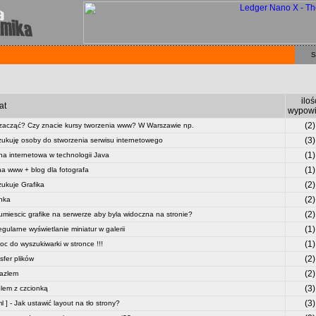
S
iloś
at
wypowi
(2)
zacząć? Czy znacie kursy tworzenia www? W Warszawie np.
(3)
ukuję osoby do stworzenia serwisu internetowego
(1)
na internetowa w technologii Java
(1)
na www + blog dla fotografa
(2)
ukuje Grafika
(2)
nka
(2)
umiescic grafike na serwerze aby byla widoczna na stronie?
(1)
egularne wyświetlanie miniatur w galerii
(1)
c do wyszukiwarki w stronce !!!
(2)
sfer plików
(2)
azlem
(3)
lem z czcionką
(3)
ml ] - Jak ustawić layout na tło strony?