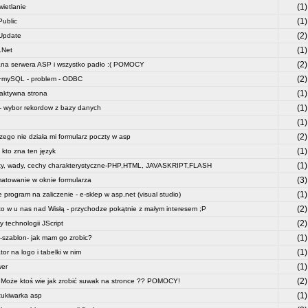
(1)
ietlanie
(1)
ublic
(2)
Update
(1)
.Net
(2)
na serwera ASP i wszystko padło :( POMOCY
(2)
+mySQL - problem - ODBC
(1)
raktywna strona
(1)
- wybor rekordow z bazy danych
(1)
(2)
zego nie działa mi formularz poczty w asp
(1)
kto zna ten język
(1)
ty, wady, cechy charakterystyczne-PHP,HTML, JAVASKRIPT,FLASH
(3)
atowanie w oknie formularza
(1)
e program na zaliczenie - e-sklep w asp.net (visual studio)
(2)
to w u nas nad Wisłą - przychodze pokątnie z małym interesem ;P
(2)
 technologii JScript
(1)
-szablon- jak mam go zrobic?
(1)
tor na logo i tabelki w nim
(1)
er
(2)
. Może ktoś wie jak zrobić suwak na stronce ?? POMOCY!
(1)
ukiwarka asp