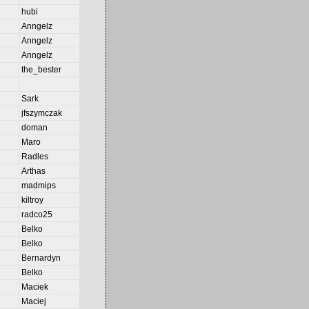
hubi
Anngelz
Anngelz
Anngelz
the_bester
Sark
jfszymczak
doman
Maro
Radles
Arthas
madmips
kiltroy
radco25
Belko
Belko
Bernardyn
Belko
Maciek
Maciej