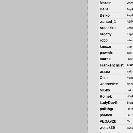
Marcin
Wysw
Bella
AspP
Belko
Asp
wanted_1
ASP
radeczko
Zmia
ragefly
asp
robbi
inte
knoxar
asp 
pawmix
czat
marek
Dlac
Frankenchrist
ASP 
grazia
zale
Ones
Form
wedrowiec
zlec
MiSi/o
Jak 
Romek
Wady
LadyDevil
Blog
polishgt
Rota
psanok
Serw
VEGAy2k
Qr..
wojtek35
wysz