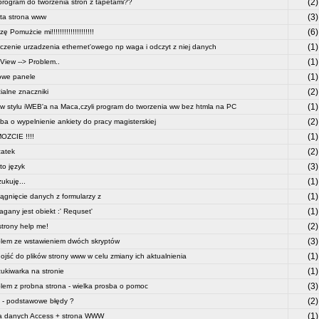
(2)
 program do tworzenia stron z tapetami??
(3)
ta strona www
(6)
ę Pomużcie mi!!!!!!!!!!!!!!!!!!!!
(1)
czenie urzadzenia ethernet'owego np waga i odczyt z niej danych
(1)
View --> Problem..
(1)
owe panele
(2)
ialne znaczniki
(1)
w stylu iWEB'a na Maca,czyli program do tworzenia ww bez htmla na PC
(2)
ba o wypelnienie ankiety do pracy magisterskiej
(1)
ZCIE !!!!
(2)
atek
(3)
 to język
(1)
ukuję...
(1)
ągnięcie danych z formularzy z
(1)
gany jest obiekt :' Requset'
(2)
trony help me!
(3)
lem ze wstawieniem dwóch skryptów
(1)
dojść do plików strony www w celu zmiany ich aktualnienia
(1)
ukiwarka na stronie
(3)
lem z probna strona - wielka prosba o pomoc
(2)
- podstawowe błędy ?
(1)
a danych Access + strona WWW