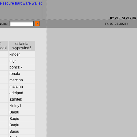
IP: 216.73.217.55
zukaj:
Pt, 07.08.2026r.
ć
ostatnia
edzi
wypowiedź
kinder
mgr
ponczik
renata
marcinn
marcinn
arielpod
szmitek
zielny1
Baqiu
Baqiu
Baqiu
Baqiu