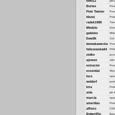
tomi12
jaki
Burtex
Pros
Piotr Twister
Prosz
blazej
Pola
radek1986
Tree
Miodzio
Got
gabisko
Widz
EweliN
Coś 
iwonakawecka
Pros
faliszewska84
POMO
ziolko
pocz
ajsmen
Jaki
extractor
Posz
essential
Wyci
luce
wyma
woldorf
pods
ktra
Prob
ania
jak 
marcia
wysz
amerilias
Prob
aRturo
CSS 
RobertPio
Baz