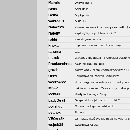
Marcin
Wyswietlanie
Bella
AspPublic
Belko
AspUpdate
wanted_1
ASP.Net
radeczko
Zmiana serwera ASP i wszystko padło :
ragefly
asp+mySQL - problem - ODBC
robbi
interaktywna strona
knoxar
asp - wybor rekordow z bazy danych
pawmix
czat
marek
Dlaczego nie działa mi formularz poczty 
Frankenchrist
ASP kto zna ten język
grazia
zalety, wady, cechy charakterystyczne
Ones
Formatowanie w oknie formularza
wedrowiec
zlece program na zaliczenie - e-sklep w as
MiSi/o
Jak to w u nas nad Wisłą - przychodze p
Romek
Wady technologii JScript
LadyDevil
Blog-szablon- jak mam go zrobic?
polishgt
Rotator na logo i tabelki w nim
psanok
Serwer
VEGAy2k
Qr... Może ktoś wie jak zrobić suwak na
wojtek35
wyszukiwarka asp