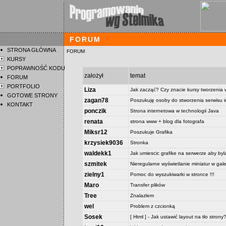
FORUM
STRONA GŁÓWNA
FORUM
KURSY
POPRAWNOŚĆ KODU
założył
temat
FORUM
PORTFOLIO
Liza
Jak zacząć? Czy znacie kursy tworzeni
GOTOWE STRONY
zagan78
Poszukuję osoby do stworzenia serwisu 
KONTAKT
ponczik
Strona internetowa w technologii Java
renata
strona www + blog dla fotografa
Miksr12
Poszukuje Grafika
krzysiek9036
Stronka
waldekk1
Jak umiescic grafike na serwerze aby byl
szmitek
Nieregularne wyświetlanie miniatur w galer
zielny1
Pomoc do wyszukiwarki w stronce !!!
Maro
Transfer plików
Tree
Znalazlem
wel
Problem z czcionką
Sosek
[ Html ] - Jak ustawić layout na tło strony