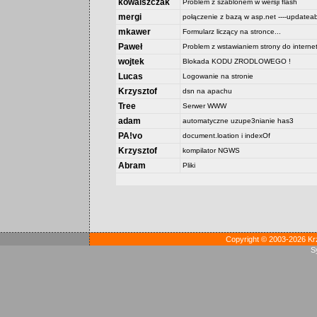
kowalszczak
Problem z szablonem w wersji flash
mergi
połączenie z bazą w asp.net ----updateab
mkawer
Formularz liczący na stronce...
Paweł
Problem z wstawianiem strony do interne
wojtek
Blokada KODU ZRODLOWEGO !
Lucas
Logowanie na stronie
Krzysztof
dsn na apachu
Tree
Serwer WWW
adam
automatyczne uzupe3nianie has3
PA!vo
document.loation i indexOf
Krzysztof
kompilator NGWS
Abram
Pliki
Copyright © 2003-2026 Kr
S