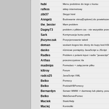
hubi
Menu podobne do tego z kursu
rafkos
sklep internetowy
zibi37
Skrypt html
Anngelz
Budowanie okna(Explorer) do powiekszen
the_bester
Mam problem
Dagny73
problem z plikiem css - nie wszystkie prz
Sark
Kontynuacja kursu perla
jfszymczak
Pozycjonowanie tabeli
doman
szukam kogos kto zlorzy do kupy kod 
dasko
różnicwe pomiędzy JavaScript a JScript
Radles
Problem z polami input i radio "javascript"
Arthas
przezroczystosc tla
madmips
Formularz + załączenie pliku
kiltroy
Forum
radco25
JavaScript XML
Belko
Pomocy
Belko
PodzialVBPomocy
Bernardyn
Serwer WWW -> darmowy lub płatny, posz
Belko
WebServerPomoc
Maciek
StaticHelp
Maciej
Kontroliki