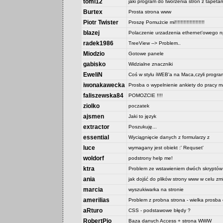
tomi12
jaki program do tworzenia stron z tapeta
Burtex
Prosta strona www
Piotr Twister
Proszę Pomużcie mi!!!!!!!!!!!!!!!!!!!!
blazej
Polaczenie urzadzenia ethernet'owego np
radek1986
TreeView --> Problem..
Miodzio
Gotowe panele
gabisko
Widzialne znaczniki
EweliN
Coś w stylu iWEB'a na Maca,czyli progr
iwonakawecka
Prosba o wypelnienie ankiety do pracy ma
faliszewska84
POMOZCIE !!!!
ziolko
poczatek
ajsmen
Jaki to język
extractor
Poszukuję...
essential
Wyciągnięcie danych z formularzy z
luce
wymagany jest obiekt :' Requset'
woldorf
podstrony help me!
ktra
Problem ze wstawieniem dwóch skryptów
ania
jak dojść do plików strony www w celu zmi
marcia
wyszukiwarka na stronie
amerilias
Problem z probna strona - wielka prosba
aRturo
CSS - podstawowe błędy ?
RobertPio
Baza danych Access + strona WWW